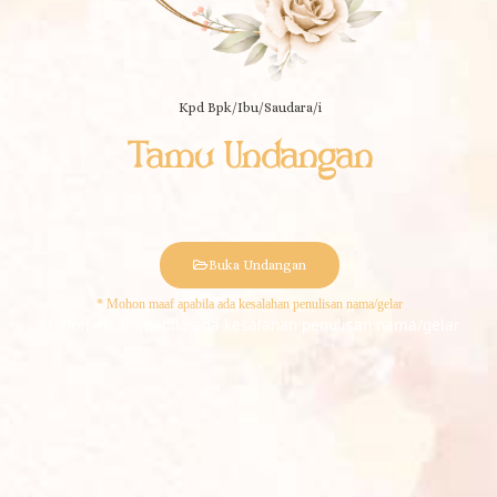
Kpd Bpk/Ibu/Saudara/i
Tamu Undangan
Buka Undangan
Mohon maaf apabila ada kesalahan penulisan nama/gelar
BERANDA
MEMPELAI
ACARA
KUTIPAN
UCAPAN
PROTOKOL
AUDIO