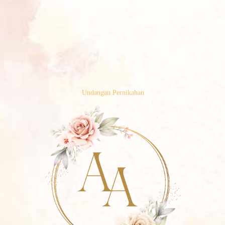
Undangan Pernikahan
Agus Rupawan
&
Ariasmini
28. 05 . 2022