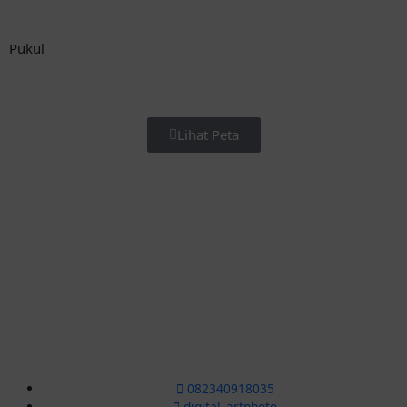
Pukul
Lihat Peta
082340918035
digital_artphoto