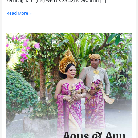
kebahagiaan (Reg Weda X.85.42) Pawiwahan […]
Read More »
Pawiwahan
Agus
&
Ayu